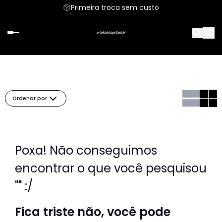
Parcele em até 6x sem juros
Primeira troca sem custo
Ordenar por
Poxa! Não conseguimos
encontrar o que você pesquisou
"" :/
Fica triste não, você pode