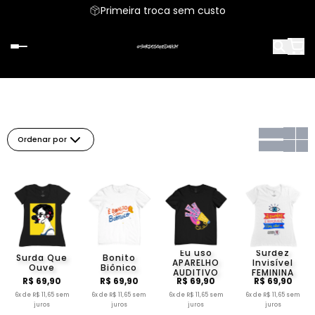
Primeira troca sem custo
Ordenar por
Eu uso
Surdez
Surda Que
Bonito
APARELHO
Invisível
Ouve
Biônico
AUDITIVO
FEMININA
R$ 69,90
R$ 69,90
R$ 69,90
R$ 69,90
6x de R$ 11,65 sem
6x de R$ 11,65 sem
6x de R$ 11,65 sem
6x de R$ 11,65 sem
juros
juros
juros
juros