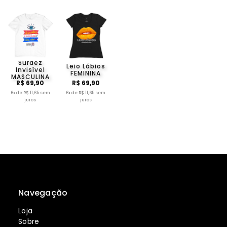
Surdez
Leio Lábios
Invisível
FEMININA
MASCULINA
R$ 69,90
R$ 69,90
6x de R$ 11,65 sem
6x de R$ 11,65 sem
juros
juros
Navegação
Loja
Sobre