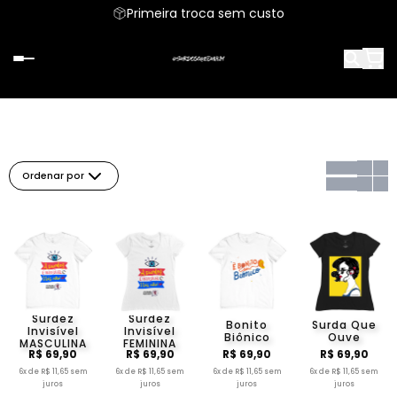
Primeira troca sem custo
Ordenar por
Surdez
Surdez
Bonito
Surda Que
Invisível
Invisível
Biônico
Ouve
MASCULINA
FEMININA
R$ 69,90
R$ 69,90
R$ 69,90
R$ 69,90
6x de R$ 11,65 sem
6x de R$ 11,65 sem
6x de R$ 11,65 sem
6x de R$ 11,65 sem
juros
juros
juros
juros