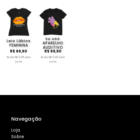
Eu uso
Leio Lábios
APARELHO
FEMININA
AUDITIVO
R$ 69,90
R$ 69,90
6x de R$ 11,65 sem
6x de R$ 11,65 sem
juros
juros
Navegação
Loja
Sobre